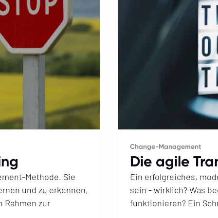
Change-Management
ing
Die agile Tr
gement-Methode. Sie
Ein erfolgreiches, mo
 lernen und zu erkennen,
sein - wirklich? Was be
en Rahmen zur
funktionieren? Ein Schn