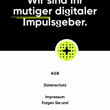
g
mutiger
di
italer
I
g
mpuls
eber.
AGB
Datenschutz
Impressum
Folgen Sie uns!