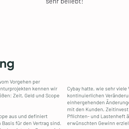
sehr beliebt!
ung
t vom Vorgehen per
nturprojekten kennen wir
Cybay hatte, wie sehr viel
rößen: Zeit, Geld und Scope
kontinuierlichen Veränder
einhergehenden Änderungen
mit den Kunden, Zeitinvest
ope aus und definiert
Pflichten- und Lastenheft ä
 Basis für den Vertrag sind.
erwünschten Gewinn erziel